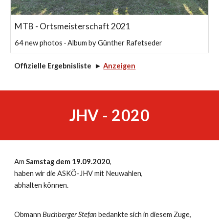
MTB - Ortsmeisterschaft 2021
64 new photos · Album by Günther Rafetseder
Offizielle Ergebnisliste ►
Anzeigen
JHV - 2020
Am
Samstag dem 19.09.2020
,
h
aben wir die ASKÖ-JHV mit N
e
uwahlen,
abhalten können.
Obmann
Buchberger Stefan
bedankte sich in diesem Zuge,