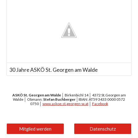
30 Jahre ASKÖ St. Georgen am Walde
ASKÖ
St. Georgen am Walde
│ Birkenbichl 14 │ 4372 St.Georgen am
Walde │ Obmann:
Stefan Buchberger
│
IBAN:
AT59 3433 0000 0572
0750
│
www.askoe.st.georgen-w.at
│
F
acebook
Mitglied werden
Datenschutz